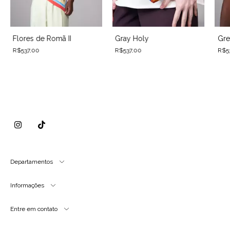
Flores de Romã II
Gray Holy
Gre
R$537,00
R$537,00
R$5
Departamentos
Informações
Entre em contato