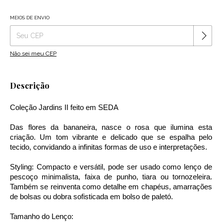
MEIOS DE ENVIO
Alterar CEP
Entregas para o CEP:
Não sei meu CEP
Descrição
Coleção Jardins II feito em SEDA
Das flores da bananeira, nasce o rosa que ilumina esta
criação. Um tom vibrante e delicado que se espalha pelo
tecido, convidando a infinitas formas de uso e interpretações.
Styling: Compacto e versátil, pode ser usado como lenço de
pescoço minimalista, faixa de punho, tiara ou tornozeleira.
Também se reinventa como detalhe em chapéus, amarrações
de bolsas ou dobra sofisticada em bolso de paletó.
Tamanho do Lenço: