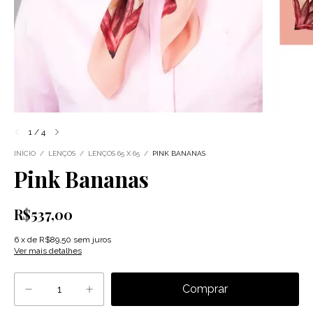
1
/
4
INÍCIO
/
LENÇOS
/
LENÇOS 65 X 65
/
PINK BANANAS
Pink Bananas
R$537,00
6
x
de
R$89,50
sem juros
Ver mais detalhes