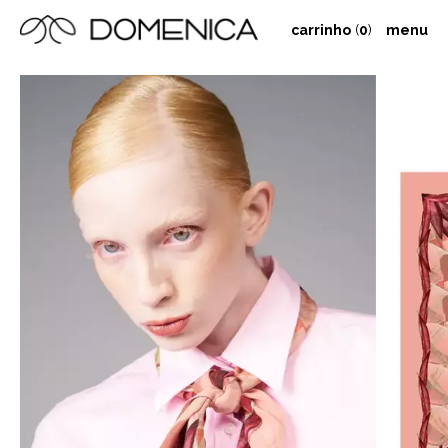
carrinho
(
0
)
menu